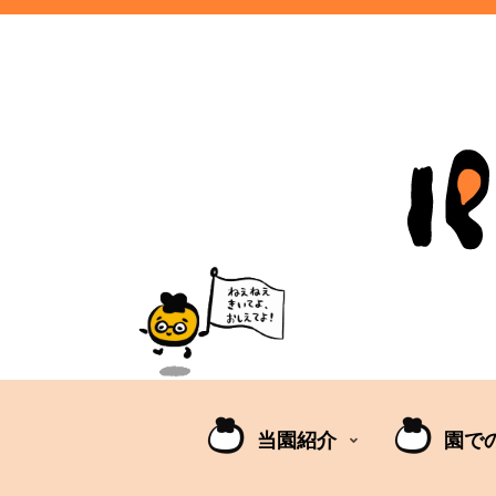
当園紹介
園で