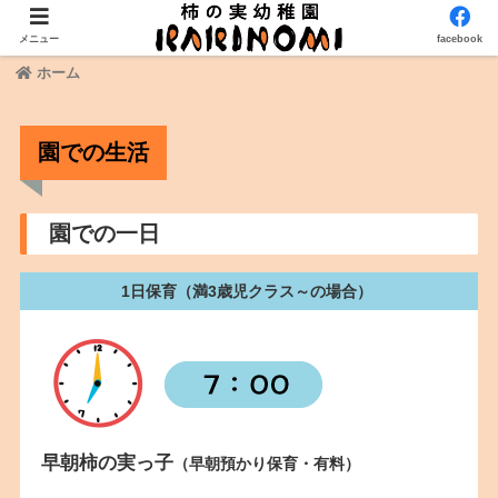
メニュー
facebook
ホーム
園での生活
園での一日
1日保育（満3歳児クラス～の場合）
早朝柿の実っ子
（早朝預かり保育・有料）