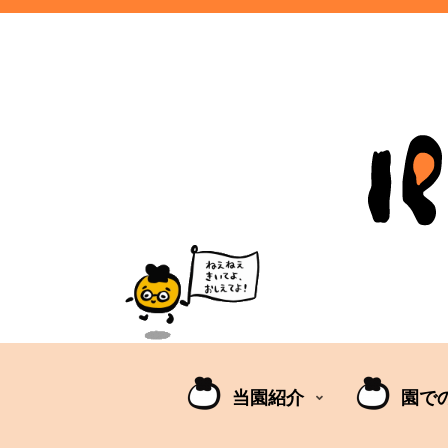
当園紹介
園で